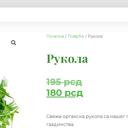
Почетна
/
Поврће
/ Рукола
Рукола
195
рсд
180
рсд
Свежа органска рукола са наше
газдинства.