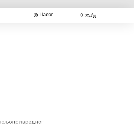
Налог
0
рсд
г пољопривредног