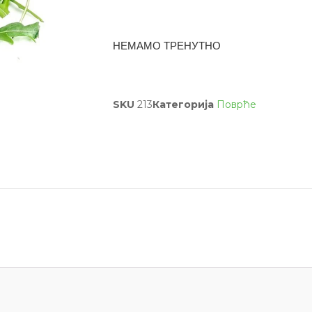
НЕМАМО ТРЕНУТНО
SKU
213
Категорија
Поврће