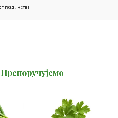
г газдинства.
Препоручујемо