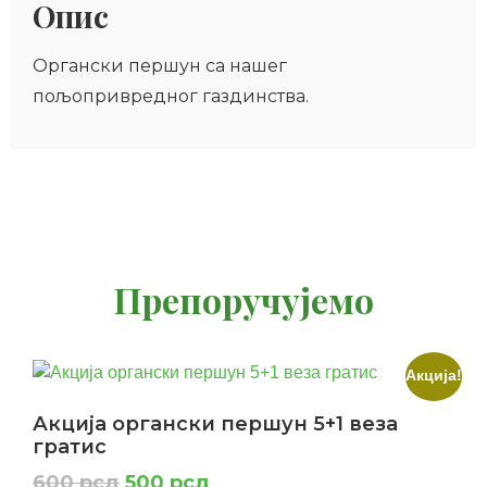
Опис
Органски першун са нашег
пољопривредног газдинства.
Препоручујемо
Акција!
Акција органски першун 5+1 веза
гратис
600
рсд
500
рсд