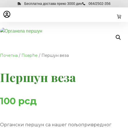
Бесплатна достава преко 3000 дин
064/2502-356
Почетна
/
Поврће
/ Першун веза
Першун веза
100
рсд
Органски першун са нашег пољопривредног