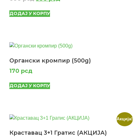
ДОДАЈ У КОРПУ
Органски кромпир (500g)
170
рсд
ДОДАЈ У КОРПУ
Акција!
Краставац 3+1 Гратис (АКЦИЈА)