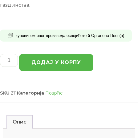
газдинства.
куповином овог производа освојићете
5
Органела Поен(a)
ДОДАЈ У КОРПУ
SKU
211
Категорија
Поврће
Опис