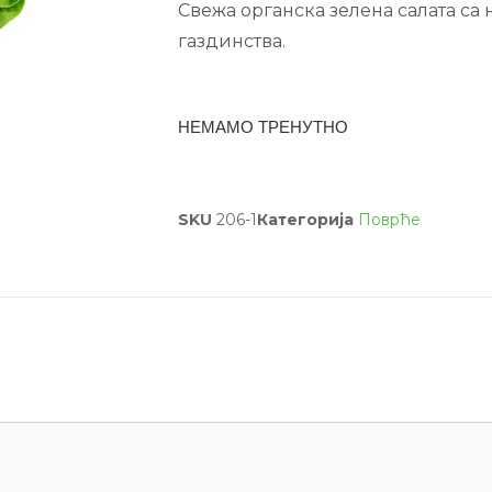
Свежа органска зелена салата с
газдинства.
НЕМАМО ТРЕНУТНО
SKU
206-1
Категорија
Поврће