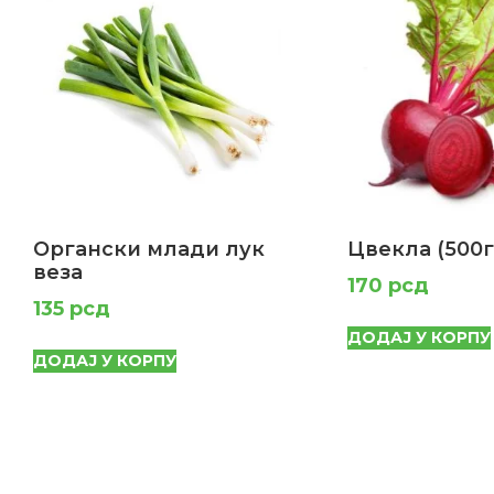
Органски млади лук
Цвекла (500г
веза
170
рсд
135
рсд
ДОДАЈ У КОРПУ
ДОДАЈ У КОРПУ