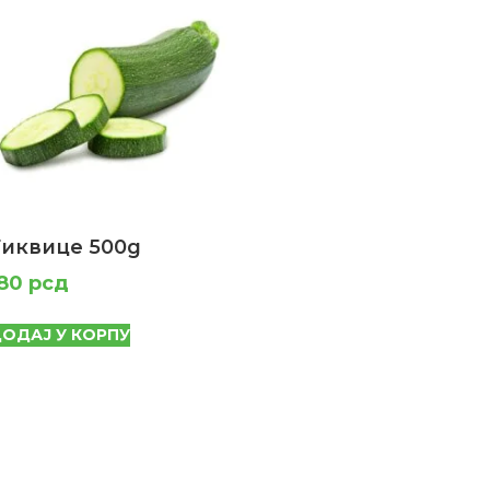
Тиквице 500g
180
рсд
ОДАЈ У КОРПУ