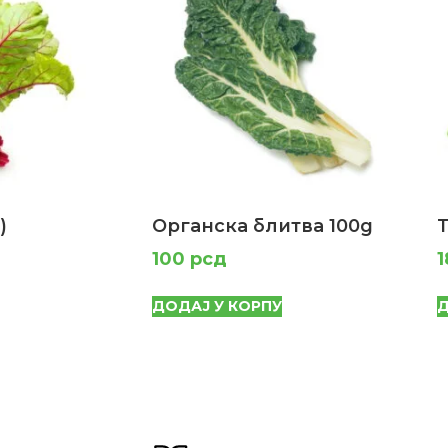
)
Органска блитва 100g
100
рсд
ДОДАЈ У КОРПУ
Д