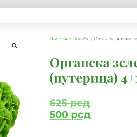
Почетна
/
Поврће
/ Органска зелена са
Органска зел
(путерица) 4+
625
рсд
500
рсд