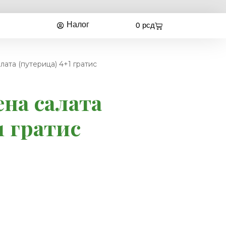
Налог
0
рсд
лата (путерица) 4+1 гратис
ена салата
1 гратис