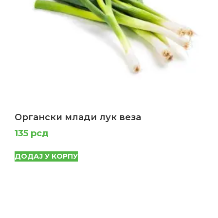
Органски млади лук веза
135
рсд
ДОДАЈ У КОРПУ