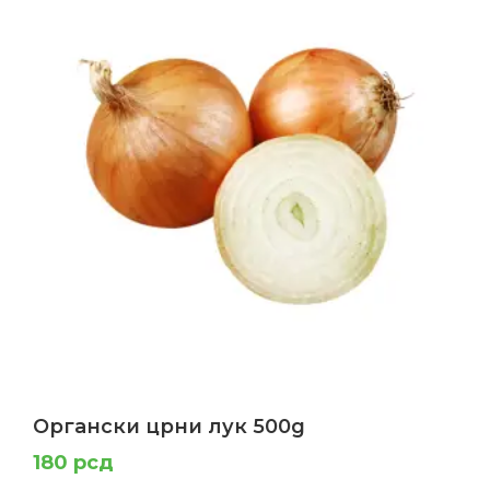
Органски црни лук 500g
180
рсд