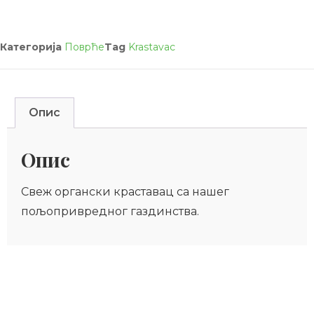
Категорија
Поврће
Tag
Krastavac
Опис
Опис
Свеж органски краставац са нашег
пољопривредног газдинства.