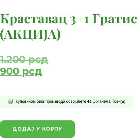
Краставац 3+1 Гратис
(АКЦИЈА)
1.200
рсд
900
рсд
куповином овог производа освојићете
45
Органела Поен(a)
ДОДАЈ У КОРПУ