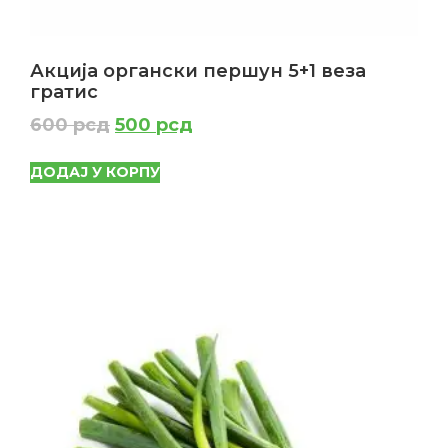
Акција органски першун 5+1 веза
гратис
600
рсд
500
рсд
ДОДАЈ У КОРПУ