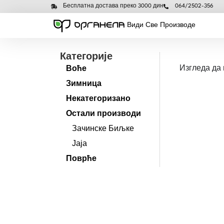
Бесплатна достава преко 3000 дин
064/2502-356
Види Све Производе
Категорије
Изгледа да 
Воће
Зимница
Некатегоризано
Остали производи
Зачинске Биљке
Јаја
Поврће