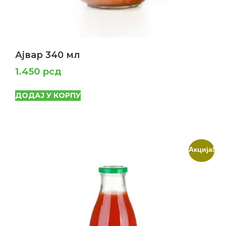
Ајвар 340 мл
1.450
рсд
ДОДАЈ У КОРПУ
Акција!