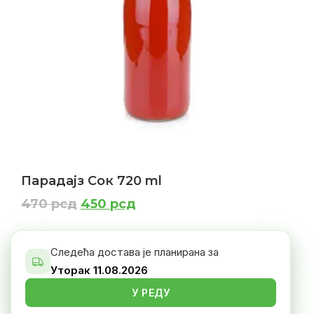
Парадајз Сок 720 ml
470
рсд
450
рсд
ДОДАЈ У КОРПУ
Следећа достава је планирана за
Уторак 11.08.2026
У РЕДУ