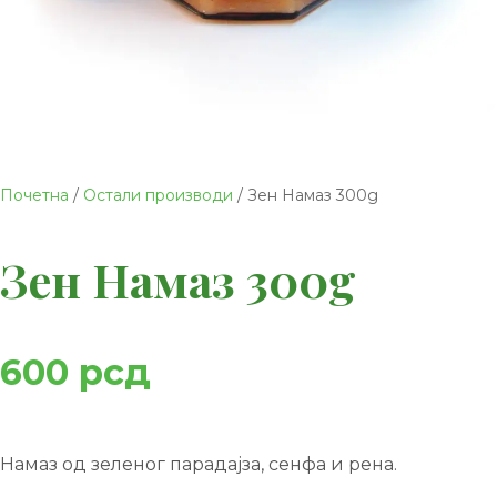
Почетна
/
Остали производи
/ Зен Намаз 300g
Зен Намаз 300g
600
рсд
Намаз од зеленог парадајза, сенфа и рена.