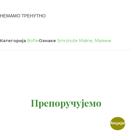
НЕМАМО ТРЕНУТНО
Категорија
Воће
Ознаке
Smrznute Maline
,
Малине
Препоручујемо
Акција!