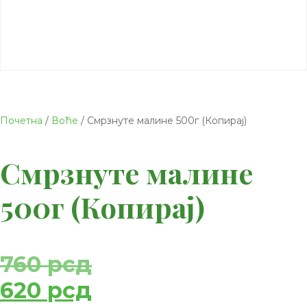
Почетна
/
Воће
/ Смрзнуте малине 500г (Копирај)
Смрзнуте малине
500г (Копирај)
760
рсд
620
рсд