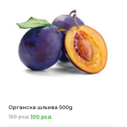
Органска шљива 500g
150
рсд
100
рсд