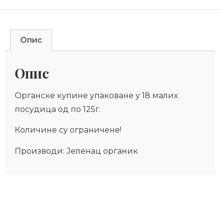
Опис
Опис
Органске купине упаковане у 18 малих
посудица од по 125г.
Количине су ограничене!
Производи: Јеленац органик