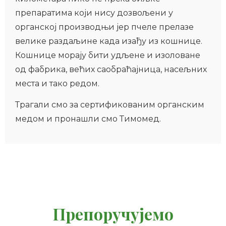
препаратима који нису дозвољени у
органској производњи јер пчеле прелазе
велике раздаљине када изађу из кошнице.
Кошнице морају бити удљене и изоловане
од фабрика, већих саобраћајница, насељних
места и тако редом.
Трагали смо за сертификованим органским
медом и пронашли смо Тимомед.
Препоручујемо