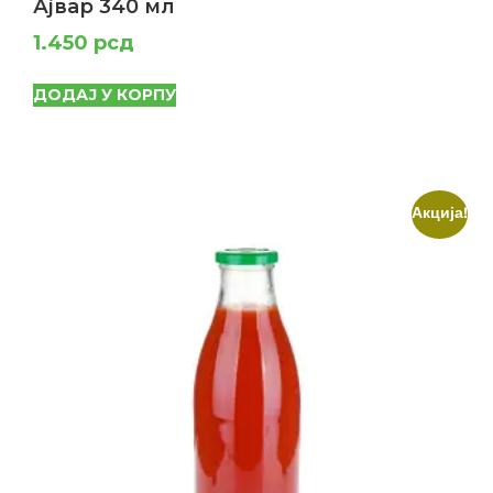
Ајвар 340 мл
1.450
рсд
ДОДАЈ У КОРПУ
Акција!