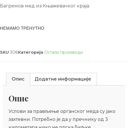
Багремов мед из Књажевачког краја.
НЕМАМО ТРЕНУТНО
SKU
308
Категорија
Остали производи
Опис
Додатне информације
Опис
Услови за прављење органског меда су јако
захтевни. Потребно је да у пречнику од 3
километара нико не прска биљке