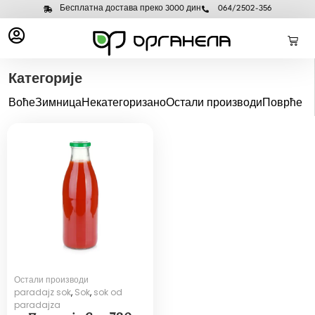
Бесплатна достава преко 3000 дин
064/2502-356
Категорије
Воће
Зимница
Некатегоризано
Остали производи
Поврће
Остали производи
paradajz sok
,
Sok
,
sok od
paradajza