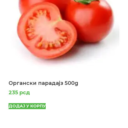
Органски парадајз 500g
235
рсд
ДОДАЈ У КОРПУ