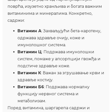
поврћа, изузетно хранљива и богата важним
витаминима и минералима. Конкретно,
садржи:
Витамин А
: Захваљујући бета-каротену,
одржава здравље очију, коже и
имунолошког система.
Витамин Ц
: Подржава имунолошки
систем, помаже у апсорпцији гвожђа и
подстиче здравље коже.
Витамин К
: Важан за згрушавање крви и
здравље костију.
Витамин Б6
: Подржава нормалну
функцију нервног система и
метаболизам.
Поред витамина, шаргарепа садржи и