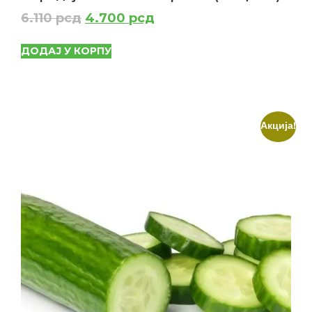
6.110
рсд
4.700
рсд
ДОДАЈ У КОРПУ
Акција!