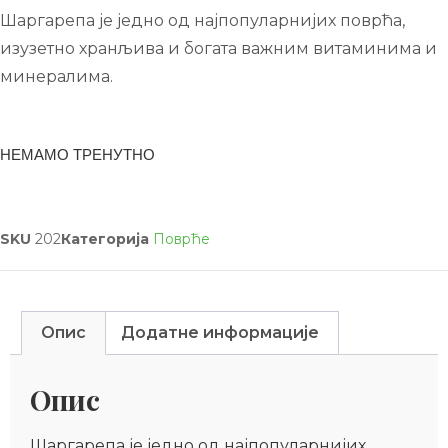
Шаргарепа је једно од најпопуларнијих поврћа,
изузетно хранљива и богата важним витаминима и
минералима.
НЕМАМО ТРЕНУТНО
SKU
202
Категорија
Поврће
Опис
Додатне информације
Опис
Шаргарепа је једно од најпопуларнијих