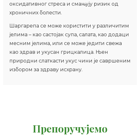
оксидативног стреса и смањују ризик од
хроничних болести.
Шаргарепа се може користити у различитим
јелима – као састојак супа, салата, као додаци
месним јелима, или се може једити свежа
као здрав и укусан грицкалица. Њен
природни слаткасти укус чини је савршеним
избором за здраву исхрану.
Препоручујемо