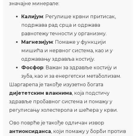
значајне минерале:
Калијум
: Регулише крвни притисак,
подржава рад срца и одржава
равнотежу течности у организму.
Магнезијум
: Помаже у функцији
мишића и нервног система, као и у
одржавању здравља костију.
Фосфор
: Важан за здравље костију и
зуба, као и за енергетски метаболизам.
Шаргарепа је такође изузетно богата
дијететским влакнима
, која подстичу
здравље пробавног система и помажу у
регулисању холестерола и шећера у крви.
Ово поврће је такође одличан извор
антиоксиданса
, који помажу у борби против