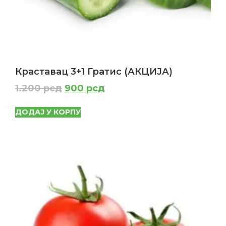
Краставац 3+1 Гратис (АКЦИЈА)
1.200
рсд
900
рсд
ДОДАЈ У КОРПУ