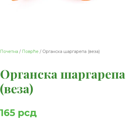
Почетна
/
Поврће
/ Органска шаргарепа (веза)
Органска шаргарепа
(веза)
165
рсд