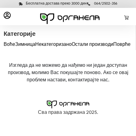
Бесплатна достава преко 3000 дин
064/2502-356
Категорије
Воће
Зимница
Некатегоризано
Остали производи
Поврће
Изгледа да не можемо да нађемо ни један доступан
производ, молимо Вас покушајте поново. Ако се овај
проблем настави, контактирајте нас.
Сва права задржана 2025.